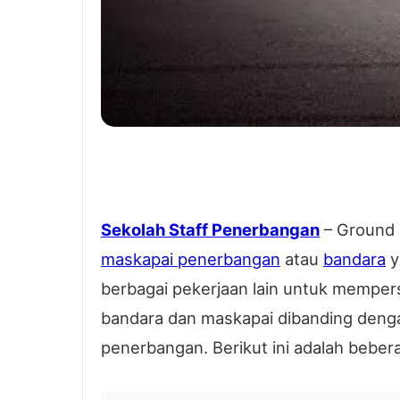
Sekolah Staff Penerbangan
– Ground h
maskapai penerbangan
atau
bandara
y
berbagai pekerjaan lain untuk mempe
bandara dan maskapai dibanding denga
penerbangan. Berikut ini adalah bebe