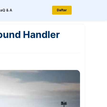
ta
Q & A
Daftar
ound Handler