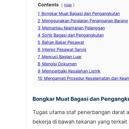
Contents
hide
1
Bongkar Muat Bagasi dan Pengangkutan
2
Menggunakan Peralatan Penanganan Barang
3
Memantau Keamanan Pelanggan
4
Sortir Bagasi dan Pengangkutan
5
Bahan Bakar Pesawat
6
Interior Pesawat Servis
7
Mencuci Bagian Luar
8
Mengisi Dokumen
9
Memperbaiki Kesalahan Listrik
10
Mengamati Prosedur Keselamatan dan Kea
Bongkar Muat Bagasi dan Pengangk
Tugas utama staf penerbangan darat 
bekerja di bawah tekanan yang terkait