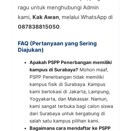
ragu untuk menghubungi Admin
kami,
Kak Awan
, melalui WhatsApp di
087838815050
.
FAQ (Pertanyaan yang Sering
Diajukan)
Apakah PSPP Penerbangan memiliki
kampus di Surabaya?
Mohon maaf,
PSPP Penerbangan tidak memiliki
kampus fisik di Surabaya. Kampus
kami berlokasi di Jakarta, Lampung,
Yogyakarta, dan Makassar. Namun,
kami sangat terbuka bagi calon siswa
dari Surabaya untuk bergabung di
salah satu kampus pilihan kami.
Bagaimana cara mendaftar ke PSPP