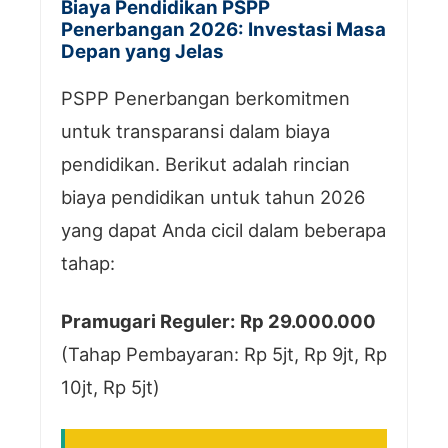
Biaya Pendidikan PSPP
Penerbangan 2026: Investasi Masa
Depan yang Jelas
PSPP Penerbangan berkomitmen
untuk transparansi dalam biaya
pendidikan. Berikut adalah rincian
biaya pendidikan untuk tahun 2026
yang dapat Anda cicil dalam beberapa
tahap:
Pramugari Reguler:
Rp 29.000.000
(Tahap Pembayaran: Rp 5jt, Rp 9jt, Rp
10jt, Rp 5jt)