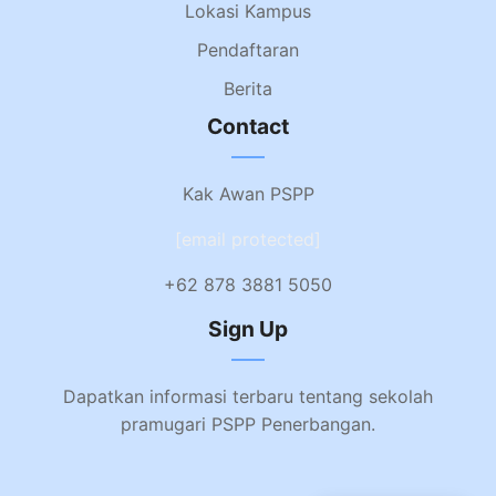
Lokasi Kampus
Pendaftaran
Berita
Contact
Kak Awan PSPP
[email protected]
+62 878 3881 5050
Sign Up
Dapatkan informasi terbaru tentang sekolah
pramugari PSPP Penerbangan.