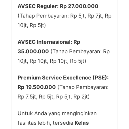
AVSEC Reguler:
Rp 27.000.000
(Tahap Pembayaran: Rp 5jt, Rp 7jt, Rp
10jt, Rp 5jt)
AVSEC Internasional:
Rp
35.000.000
(Tahap Pembayaran: Rp
10jt, Rp 10jt, Rp 10jt, Rp 5jt)
Premium Service Excellence (PSE):
Rp 19.500.000
(Tahap Pembayaran:
Rp 7.5jt, Rp 5jt, Rp 5jt, Rp 2jt)
Untuk Anda yang menginginkan
fasilitas lebih, tersedia
Kelas