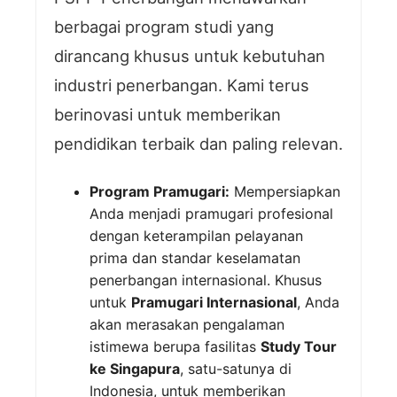
berbagai program studi yang
dirancang khusus untuk kebutuhan
industri penerbangan. Kami terus
berinovasi untuk memberikan
pendidikan terbaik dan paling relevan.
Program Pramugari:
Mempersiapkan
Anda menjadi pramugari profesional
dengan keterampilan pelayanan
prima dan standar keselamatan
penerbangan internasional. Khusus
untuk
Pramugari Internasional
, Anda
akan merasakan pengalaman
istimewa berupa fasilitas
Study Tour
ke Singapura
, satu-satunya di
Indonesia, untuk memberikan