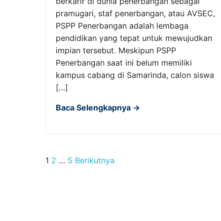
berkarir di dunia penerbangan sebagai
pramugari, staf penerbangan, atau AVSEC,
PSPP Penerbangan adalah lembaga
pendidikan yang tepat untuk mewujudkan
impian tersebut. Meskipun PSPP
Penerbangan saat ini belum memiliki
kampus cabang di Samarinda, calon siswa
[…]
Baca Selengkapnya →
Paginasi
1
2
…
5
Berikutnya
pos