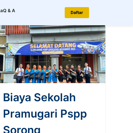
ta
Q & A
Daftar
Biaya Sekolah
Pramugari Pspp
Sorong