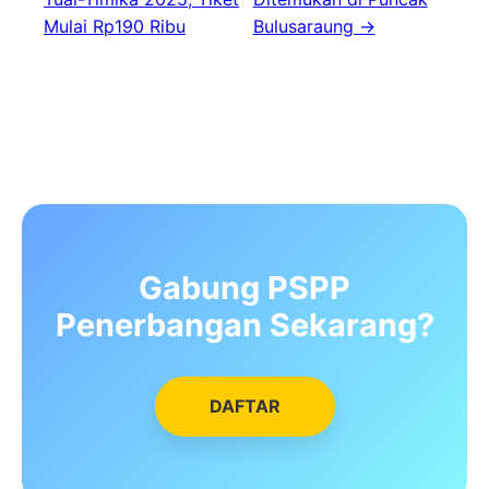
Mulai Rp190 Ribu
Bulusaraung →
Gabung PSPP
Penerbangan Sekarang?
DAFTAR