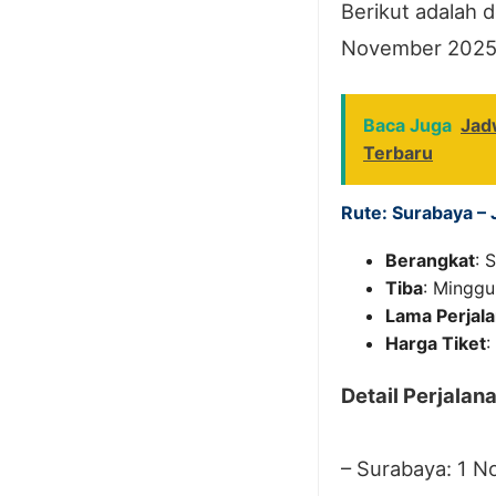
Berikut adalah 
November 2025
Baca Juga
Jad
Terbaru
Rute: Surabaya – 
Berangkat
: 
Tiba
: Minggu
Lama Perjal
Harga Tiket
:
Detail Perjalan
– Surabaya: 1 N