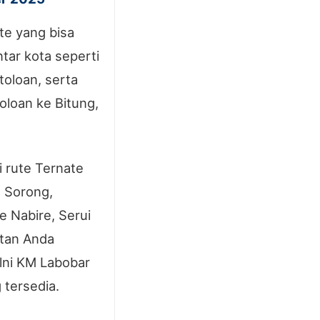
te yang bisa
ntar kota seperti
toloan, serta
toloan ke Bitung,
 rute Ternate
 Sorong,
e Nabire, Serui
atan Anda
lni KM Labobar
 tersedia.