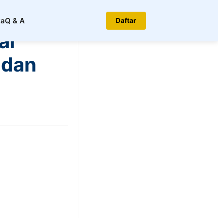
ta
Q & A
Daftar
ar
 dan