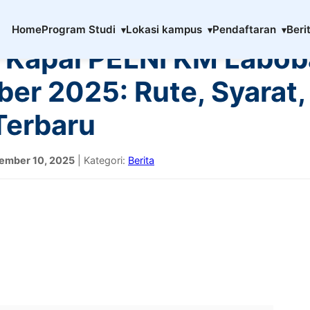
Home
Program Studi
Lokasi kampus
Pendaftaran
Beri
 Kapal PELNI KM Labob
er 2025: Rute, Syarat,
Terbaru
ember 10, 2025
| Kategori:
Berita