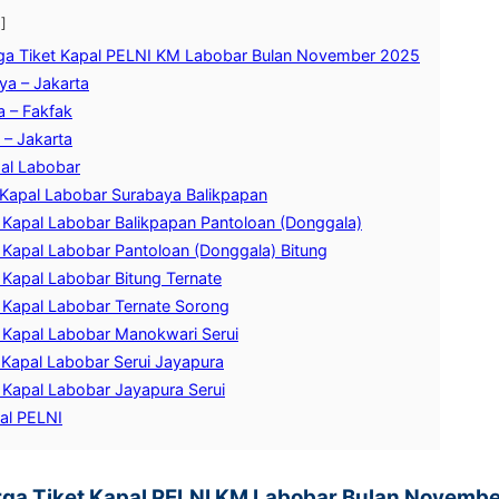
ga Tiket Kapal PELNI KM Labobar Bulan November 2025
ya – Jakarta
a – Fakfak
 – Jakarta
pal Labobar
 Kapal Labobar Surabaya Balikpapan
 Kapal Labobar Balikpapan Pantoloan (Donggala)
 Kapal Labobar Pantoloan (Donggala) Bitung
 Kapal Labobar Bitung Ternate
 Kapal Labobar Ternate Sorong
 Kapal Labobar Manokwari Serui
 Kapal Labobar Serui Jayapura
 Kapal Labobar Jayapura Serui
al PELNI
rga Tiket Kapal PELNI KM Labobar Bulan Novemb