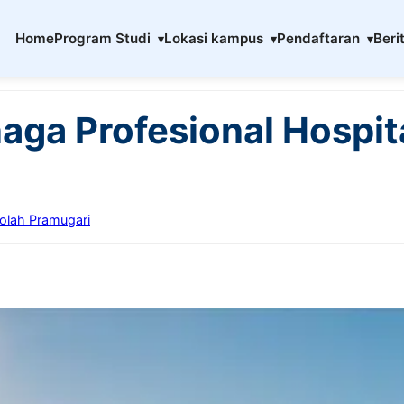
Home
Program Studi
Lokasi kampus
Pendaftaran
Beri
ga Profesional Hospital
kolah Pramugari