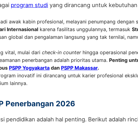
agai
program studi
yang dirancang untuk kebutuhan s
i awak kabin profesional, melayani penumpang dengan st
i Internasional
karena fasilitas unggulannya, termasuk
St
an global dan pengalaman langsung yang tak ternilai, nam
g vital, mulai dari
check-in counter
hingga operasional pen
amanan penerbangan adalah prioritas utama.
Penting unt
mpus
PSPP Yogyakarta
dan
PSPP Makassar
.
ogram inovatif ini dirancang untuk karier profesional ekskl
ium lainnya.
PP Penerbangan 2026
pendidikan adalah hal penting. Berikut adalah rin