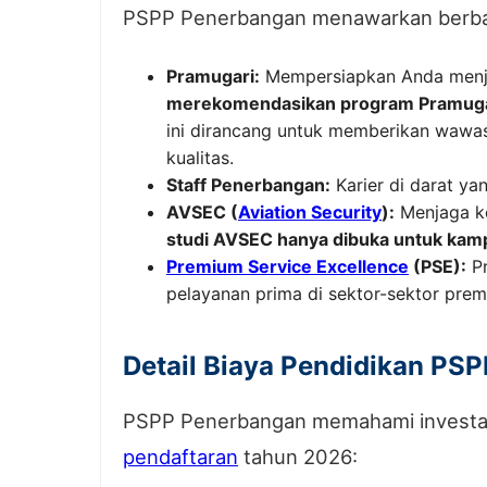
PSPP Penerbangan menawarkan berb
Pramugari:
Mempersiapkan Anda menjad
merekomendasikan program Pramugar
ini dirancang untuk memberikan wawas
kualitas.
Staff Penerbangan:
Karier di darat yan
AVSEC (
Aviation Security
):
Menjaga ke
studi AVSEC hanya dibuka untuk ka
Premium Service Excellence
(PSE):
Pr
pelayanan prima di sektor-sektor prem
Detail Biaya Pendidikan PS
PSPP Penerbangan memahami investasi 
pendaftaran
tahun 2026: