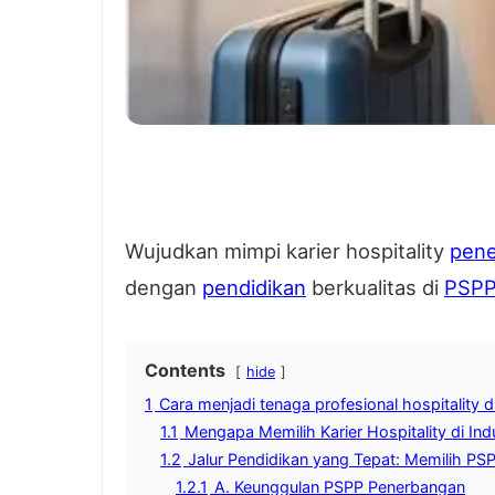
Wujudkan mimpi karier hospitality
pen
dengan
pendidikan
berkualitas di
PSP
Contents
hide
1
Cara menjadi tenaga profesional hospitality
1.1
Mengapa Memilih Karier Hospitality di In
1.2
Jalur Pendidikan yang Tepat: Memilih P
1.2.1
A. Keunggulan PSPP Penerbangan