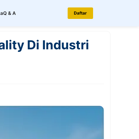
ta
Q & A
Daftar
ity Di Industri