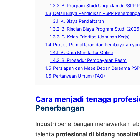
1.2.2
B. Program Studi Unggulan di PSPP 
1.3
Detail Biaya Pendidikan PSPP Penerbang
1.3.1
A. Biaya Pendaftaran
1.3.2
B. Rincian Biaya Program Studi (2026
1.3.3
C. Kelas Prioritas (Jaminan Kerja)
1.4
Proses Pendaftaran dan Pembayaran ya
1.4.1
A. Cara Mendaftar Online
1.4.2
B. Prosedur Pembayaran Resmi
1.5
Persiapan dan Masa Depan Bersama PSP
1.6
Pertanyaan Umum (FAQ)
Cara menjadi tenaga profesio
Penerbangan
Industri penerbangan menawarkan lebih
talenta
profesional di bidang hospital