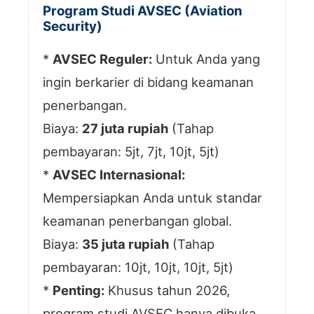
Program Studi AVSEC (Aviation
Security)
*
AVSEC Reguler:
Untuk Anda yang
ingin berkarier di bidang keamanan
penerbangan.
Biaya:
27 juta rupiah
(Tahap
pembayaran: 5jt, 7jt, 10jt, 5jt)
*
AVSEC Internasional:
Mempersiapkan Anda untuk standar
keamanan penerbangan global.
Biaya:
35 juta rupiah
(Tahap
pembayaran: 10jt, 10jt, 10jt, 5jt)
*
Penting:
Khusus tahun 2026,
program studi AVSEC hanya dibuka