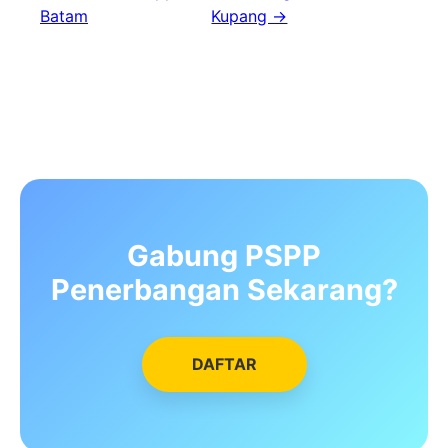
Batam
Kupang →
Gabung PSPP
Penerbangan Sekarang?
DAFTAR