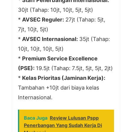
*
Staff Penerbangan Internasional:
30jt (Tahap: 10jt, 10jt, 5jt, 5jt)
*
AVSEC Reguler:
27jt (Tahap: 5jt,
7jt, 10jt, 5jt)
*
AVSEC Internasional:
35jt (Tahap:
10jt, 10jt, 10jt, 5jt)
*
Premium Service Excellence
(PSE):
19.5jt (Tahap: 7.5jt, 5jt, 5jt, 2jt)
*
Kelas Prioritas (Jaminan Kerja):
Tambahan +10jt dari biaya kelas
Internasional.
Baca Juga
Review Lulusan Pspp
Penerbangan Yang Sudah Kerja Di