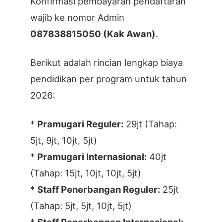
Konfirmasi pembayaran pendaftaran
wajib ke nomor Admin
087838815050 (Kak Awan)
.
Berikut adalah rincian lengkap biaya
pendidikan per program untuk tahun
2026:
*
Pramugari Reguler:
29jt (Tahap:
5jt, 9jt, 10jt, 5jt)
*
Pramugari Internasional:
40jt
(Tahap: 15jt, 10jt, 10jt, 5jt)
*
Staff Penerbangan Reguler:
25jt
(Tahap: 5jt, 5jt, 10jt, 5jt)