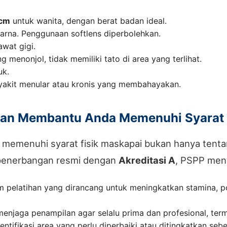
 cm
untuk wanita, dengan berat badan ideal.
arna. Penggunaan softlens diperbolehkan.
awat gigi.
 menonjol, tidak memiliki tato di area yang terlihat.
uk.
yakit menular atau kronis yang membahayakan.
an Membantu Anda Memenuhi Syarat 
menuhi syarat fisik maskapai bukan hanya tentang
 penerbangan resmi dengan
Akreditasi A
, PSPP men
 pelatihan yang dirancang untuk meningkatkan stamina, po
menjaga penampilan agar selalu prima dan profesional, term
ifikasi area yang perlu diperbaiki atau ditingkatkan se