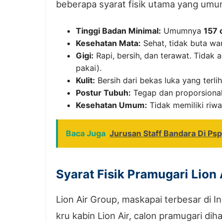
beberapa syarat fisik utama yang umum
Tinggi Badan Minimal:
Umumnya
157
Kesehatan Mata:
Sehat, tidak buta war
Gigi:
Rapi, bersih, dan terawat. Tidak 
pakai).
Kulit:
Bersih dari bekas luka yang terlih
Postur Tubuh:
Tegap dan proporsional
Kesehatan Umum:
Tidak memiliki riw
Baca Juga
Jurusan Staff Bandara Di P
Syarat Fisik Pramugari Lion 
Lion Air Group, maskapai terbesar di I
kru kabin Lion Air, calon pramugari dih