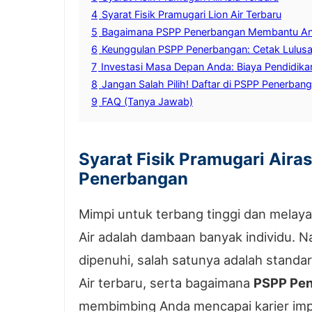
4
Syarat Fisik Pramugari Lion Air Terbaru
5
Bagaimana PSPP Penerbangan Membantu And
6
Keunggulan PSPP Penerbangan: Cetak Lulusan
7
Investasi Masa Depan Anda: Biaya Pendidi
8
Jangan Salah Pilih! Daftar di PSPP Penerban
9
FAQ (Tanya Jawab)
Syarat Fisik Pramugari Aira
Penerbangan
Mimpi untuk terbang tinggi dan melaya
Air adalah dambaan banyak individu. 
dipenuhi, salah satunya adalah standar 
Air terbaru, serta bagaimana
PSPP Pe
membimbing Anda mencapai karier imp