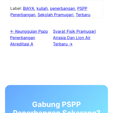
Label:
BIAYA
,
kuliah
,
penerbangan
,
PSPP
Penerbangan
,
Sekolah Pramugari
,
Terbaru
← Keunggulan Pspp
Syarat Fisik Pramugari
Penerbangan
Airasia Dan Lion Air
Akreditasi A
Terbaru →
Gabung PSPP
Penerbangan Sekarang?