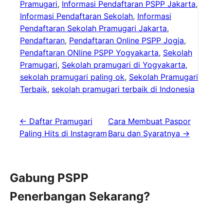
Pramugari
,
Informasi Pendaftaran PSPP Jakarta
,
Informasi Pendaftaran Sekolah
,
Informasi
Pendaftaran Sekolah Pramugari Jakarta
,
Pendaftaran
,
Pendaftaran Online PSPP Jogja
,
Pendaftaran ONline PSPP Yogyakarta
,
Sekolah
Pramugari
,
Sekolah pramugari di Yogyakarta
,
sekolah pramugari paling ok
,
Sekolah Pramugari
Terbaik
,
sekolah pramugari terbaik di Indonesia
← Daftar Pramugari
Cara Membuat Paspor
Paling Hits di Instagram
Baru dan Syaratnya →
Gabung PSPP
Penerbangan Sekarang?