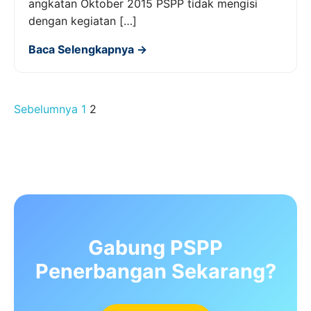
angkatan Oktober 2015 PSPP tidak mengisi
dengan kegiatan […]
Baca Selengkapnya →
Paginasi
Sebelumnya
1
2
pos
Gabung PSPP
Penerbangan Sekarang?