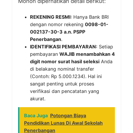
Mohon diperhatikan detail berikut:
REKENING RESMI:
Hanya Bank BRI
dengan nomor rekening
0098-01-
002137-30-3 a.n. PSPP
Penerbangan
.
IDENTIFIKASI PEMBAYARAN:
Setiap
pembayaran
WAJIB menambahkan 4
digit nomor surat hasil seleksi
Anda
di belakang nominal transfer
(Contoh: Rp 5.000.1234). Hal ini
sangat penting untuk proses
verifikasi dan pencatatan yang
akurat.
Baca Juga
Potongan Biaya
Pendidikan Lunas Di Awal Sekolah
Penerbangan