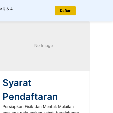
ta
Q & A
Daftar
No Image
Syarat
Pendaftaran
Persiapkan Fisik dan Mental: Mulailah
menjaga pola makan sehat, berolahraga