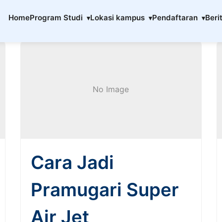
enerbangan
Home
Program Studi
Lokasi kampus
Pendaftaran
Beri
No Image
Cara Jadi
Pramugari Super
Air Jet