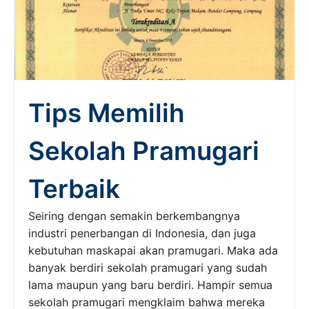
Tips Memilih
Sekolah Pramugari
Terbaik
Seiring dengan semakin berkembangnya
industri penerbangan di Indonesia, dan juga
kebutuhan maskapai akan pramugari. Maka ada
banyak berdiri sekolah pramugari yang sudah
lama maupun yang baru berdiri. Hampir semua
sekolah pramugari mengklaim bahwa mereka