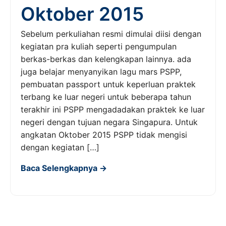
Oktober 2015
Sebelum perkuliahan resmi dimulai diisi dengan
kegiatan pra kuliah seperti pengumpulan
berkas-berkas dan kelengkapan lainnya. ada
juga belajar menyanyikan lagu mars PSPP,
pembuatan passport untuk keperluan praktek
terbang ke luar negeri untuk beberapa tahun
terakhir ini PSPP mengadadakan praktek ke luar
negeri dengan tujuan negara Singapura. Untuk
angkatan Oktober 2015 PSPP tidak mengisi
dengan kegiatan […]
Baca Selengkapnya →