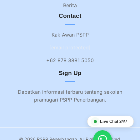
Berita
Contact
Kak Awan PSPP
[email protected]
+62 878 3881 5050
Sign Up
Dapatkan informasi terbaru tentang sekolah
pramugari PSPP Penerbangan.
Live Chat 24/7
© 2026 PSPP Penerbangan. All Rights Reserved.