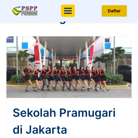
Berita & Artikel
Daftar
Menu
Penerbangan
Sekolah Pramugari
di Jakarta