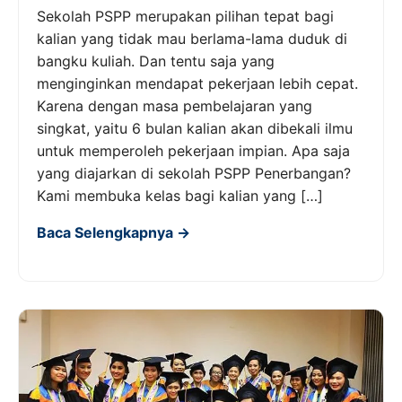
Sekolah PSPP merupakan pilihan tepat bagi
kalian yang tidak mau berlama-lama duduk di
bangku kuliah. Dan tentu saja yang
menginginkan mendapat pekerjaan lebih cepat.
Karena dengan masa pembelajaran yang
singkat, yaitu 6 bulan kalian akan dibekali ilmu
untuk memperoleh pekerjaan impian. Apa saja
yang diajarkan di sekolah PSPP Penerbangan?
Kami membuka kelas bagi kalian yang […]
Baca Selengkapnya →