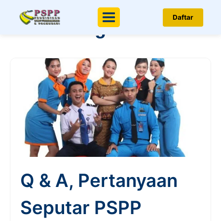
Berita & Artikel
Daftar
Menu
Penerbangan
Q & A, Pertanyaan
Seputar PSPP