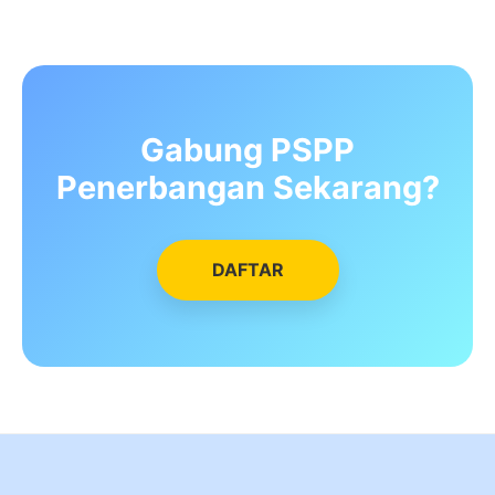
Gabung PSPP
Penerbangan Sekarang?
DAFTAR