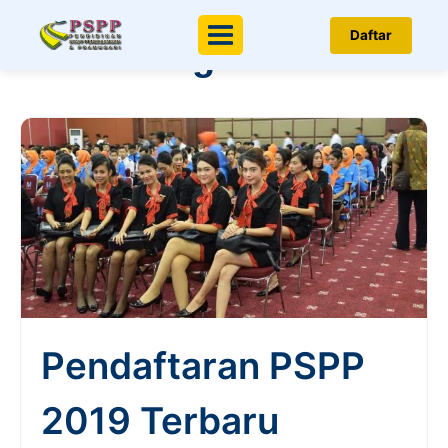
Berita & Artikel
Daftar
Menu
Penerbangan
Pendaftaran PSPP
2019 Terbaru