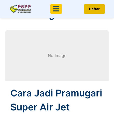
Berita & Artikel
Daftar
Menu
Penerbangan
No Image
Cara Jadi Pramugari
Super Air Jet