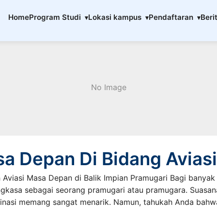
enerbangan
Home
Program Studi
Lokasi kampus
Pendaftaran
Beri
No Image
sa Depan Di Bidang Aviasi
h Aviasi Masa Depan di Balik Impian Pramugari Bagi banyak 
ngkasa sebagai seorang pramugari atau pramugara. Suasan
tinasi memang sangat menarik. Namun, tahukah Anda bahwa 