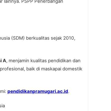
sar lainnya. PSPP Penerbangan
sia (SDM) berkualitas sejak 2010,
i A
, menjamin kualitas pendidikan dan
profesional, baik di maskapai domestik
ami:
pendidikanpramugari.ac.id
.
sia