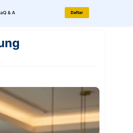
ta
Q & A
Daftar
dung