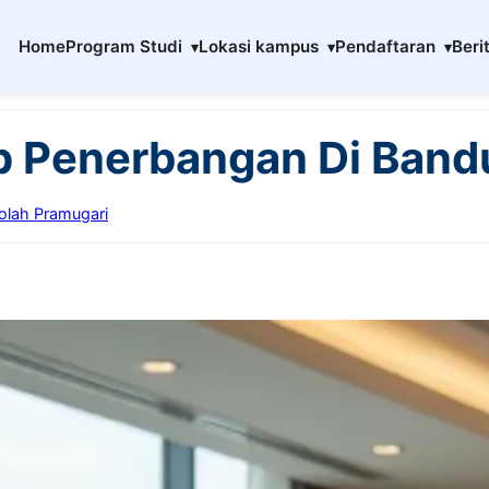
Home
Program Studi
Lokasi kampus
Pendaftaran
Beri
p Penerbangan Di Ban
olah Pramugari