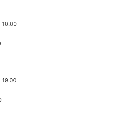
l 10.00
0
l 19.00
0