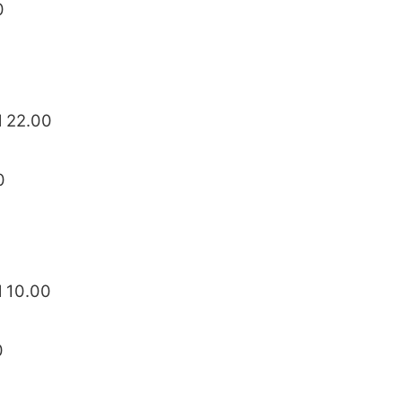
0
l 22.00
0
l 10.00
0