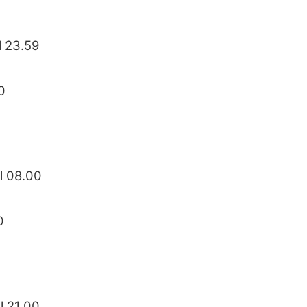
l 23.59
0
l 08.00
0
l 21.00