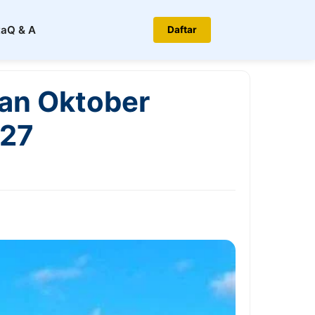
ta
Q & A
Daftar
lan Oktober
 27