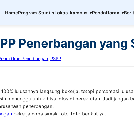
Home
Program Studi
Lokasi kampus
Pendaftaran
Beri
SPP Penerbangan yang 
Pendidikan Penerbangan
,
PSPP
00% lulusannya langsung bekerja, tetapi persentasi lulu
ih menunggu untuk bisa lolos di perekrutan. Jadi jangan b
perusahaan penerbangan.
angan
bekerja coba simak foto-foto berikut ya.