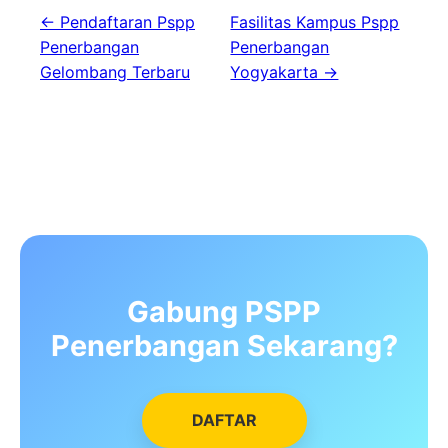
← Pendaftaran Pspp
Fasilitas Kampus Pspp
Penerbangan
Penerbangan
Gelombang Terbaru
Yogyakarta →
Gabung PSPP
Penerbangan Sekarang?
DAFTAR